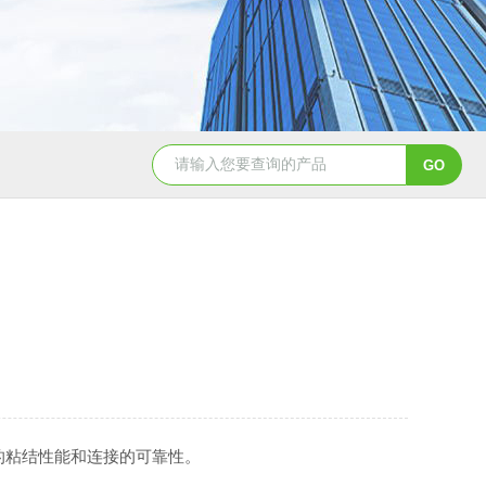
双工位弹簧疲劳试验机
电磁铁拉
的粘结性能和连接的可靠性。