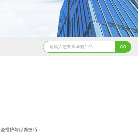
双工位弹簧疲劳试验机
电磁铁拉
一些维护与保养技巧：