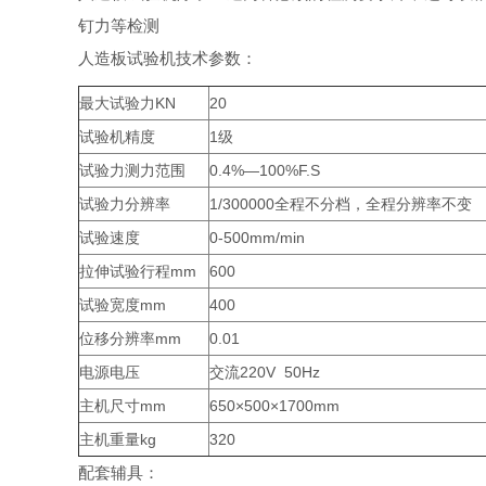
钉力等检测
人造板试验机技术参数：
最大试验力KN
20
试验机精度
1级
试验力测力范围
0.4%—100%F.S
试验力分辨率
1/300000全程不分档，全程分辨率不变
试验速度
0-500mm/min
拉伸试验行程mm
600
试验宽度mm
400
位移分辨率mm
0.01
电源电压
交流220V 50Hz
主机尺寸mm
650×500×1700mm
主机重量kg
320
配套辅具：