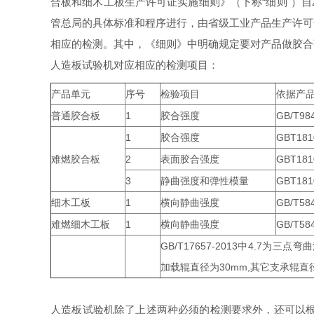
合板和细木工板生产许可证实施细则》（下称“细则"）自
管总局的具体标准和程序进行，由省级工业产品生产许可
相应的检测
。其中，《细则》中明确规定要对产品做
胶合
人造板试验机对应相应的检测项目：
产品单元
序号
检验项目
依据产
普通胶合板
1
胶合强度
GB/T98
1
胶合强度
GBT181
难燃胶合板
2
表面胶合强度
GBT181
3
静曲强度和弹性模量
GBT181
细木工板
1
横向静曲强度
GB/T58
难燃细木工板
1
横向静曲强度
GB/T58
GB/T17657-2013中4.7为
加载辊直径为30mm,其它支承辊直
人造板试验机除了上述两种必须的检测要求外，还可以根据