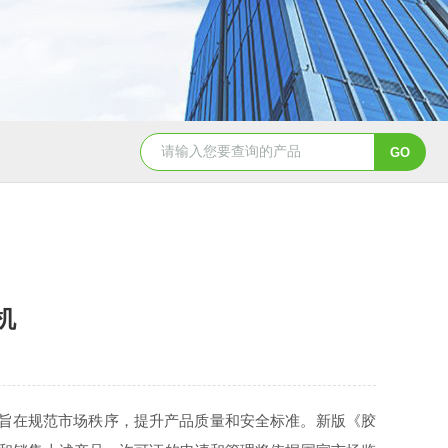
双工位弹簧疲劳试验机
电磁铁拉
机
度，旨在规范市场秩序，提升产品质量和安全标准。新版《胶