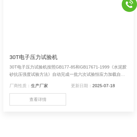
30T电子压力试验机
30T电子压力试验机按照GB177-85和GB17671-1999《水泥胶
砂抗压强度试验方法》自动完成一批六次试验恒应力加载自动
计算平均值，判断试验数据的有效性。该产品具有精度高、性
厂商性质：
生产厂家
更新日期：
2025-07-18
能*、可靠性高、操作方便等特点。主要用于水泥胶砂、混泥土
试块抗压强度试验，亦可用于橡胶垫、瓦砖、金属制品
查看详情