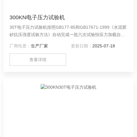
300KN电子压力试验机
30T电子压力试验机按照GB177-85和GB17671-1999《水泥胶
砂抗压强度试验方法》自动完成一批六次试验恒应力加载自动
计算平均值，判断试验数据的有效性。该产品具有精度高、性
厂商性质：
生产厂家
更新日期：
2025-07-18
能*、可靠性高、操作方便等特点。主要用于水泥胶砂、混泥土
试块抗压强度试验，亦可用于橡胶垫、瓦砖、金属制品
查看详情