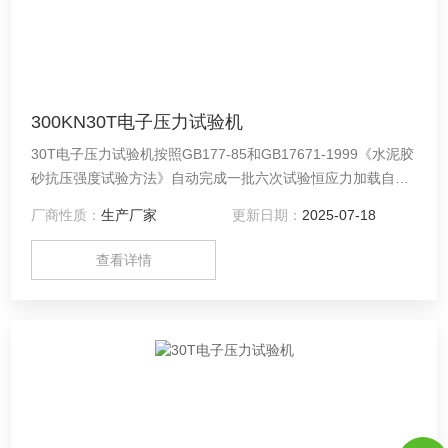
300KN30T电子压力试验机
30T电子压力试验机按照GB177-85和GB17671-1999《水泥胶
砂抗压强度试验方法》自动完成一批六次试验恒应力加载自动
计算平均值，判断试验数据的有效性。该产品具有精度高、性
厂商性质：
生产厂家
更新日期：
2025-07-18
能*、可靠性高、操作方便等特点。主要用于水泥胶砂、混泥土
试块抗压强度试验，亦可用于橡胶垫、瓦砖、金属制品
查看详情