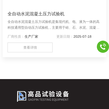
全自动水泥混凝土压力试验机
全自动水泥混凝土压力试验机是集现代机、电、液为一体的高
科技通用型自动压力试验机，主要用于砖、石、水泥、混凝土
等材料的抗压强度试验，也可用于其他材料的抗压性能试验。
厂商性质：
生产厂家
更新日期：
2025-07-18
本试验机按GB/T17671-1999《水泥胶砂强度检验方法》、
《GB10238-2005油井水泥》试验要求制作，采用微机控制 ，
查看详情
通过计算机实现了试验数据、试验曲线的屏幕显示、磁盘存
储、数据库管理等功能。