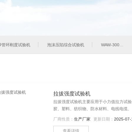
砂管环刚度试验机
泡沫压陷综合试验机
WAW-300G300KN电液伺服万能试验机
拉拔强度试验机
拉拔强度试验机主要应用于小力值拉力试验
胶、塑料、纺织物、防水材料、电线电缆、
压缩、弯曲试验。
厂商性质：
生产厂家
更新日期：
2025-07-
查看详情