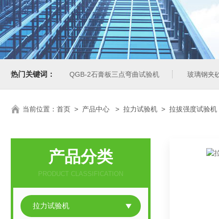
热门关键词：
QGB-2石膏板三点弯曲试验机
玻璃钢夹
当前位置：
首页
>
产品中心
>
拉力试验机
>
拉拔强度试验机
产品分类
PRODUCT CLASSIFICATION
拉力试验机