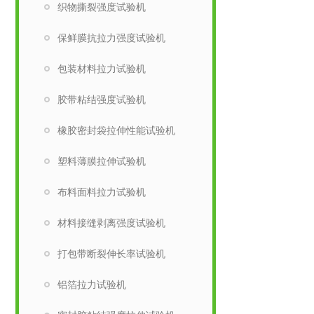
织物撕裂强度试验机
保鲜膜抗拉力强度试验机
包装材料拉力试验机
胶带粘结强度试验机
橡胶密封袋拉伸性能试验机
塑料薄膜拉伸试验机
布料面料拉力试验机
材料接缝剥离强度试验机
打包带断裂伸长率试验机
铝箔拉力试验机