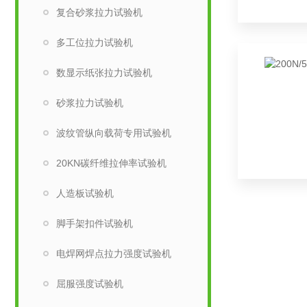
复合砂浆拉力试验机
多工位拉力试验机
数显示纸张拉力试验机
砂浆拉力试验机
波纹管纵向载荷专用试验机
20KN碳纤维拉伸率试验机
人造板试验机
脚手架扣件试验机
电焊网焊点拉力强度试验机
屈服强度试验机