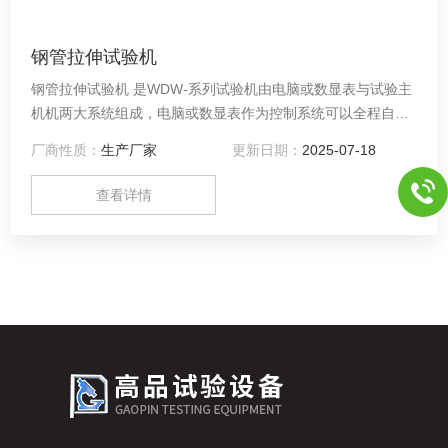
钢管拉伸试验机
钢管拉伸试验机 是WDW-系列试验机由电脑或数显表与试验主
机机两大系统组成，电脑或数显表作为控制系统可以全程自动
控制试验并可通过数据传感器自动采集实验数据。主要用于各
厂商性质：
生产厂家
更新日期：
2025-07-18
种金属、非金属及复合材料进行拉伸、压缩、弯曲等力学性能
指标的测试及研究。具有操作方便，试验速度连续可调,试样拉
查看详情
断自动停机，试验力数字显示，峰值保持等功能。