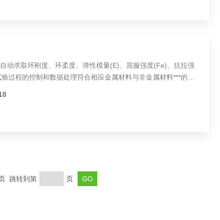
自动求取环刚度、环柔度、弹性模量(E)、屈服强度(Fe)、抗拉强
试验过程的控制和数据处理符合相应金属材料与非金属材料***的要
等方式。
18
末页 跳转到第
页