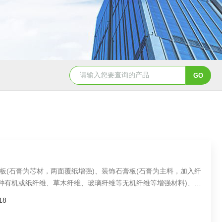
双工位弹簧疲劳试验机
电磁铁拉
板(石膏为芯材，两面覆纸增强)、装饰石膏板(石膏为主料，加入纤
各种有机或纸纤维、草木纤维、玻璃纤维等无机纤维等增强材料)、定
或膨胀蛭石、膨胀珍珠岩、玻璃纤维等增强纤维)、吸音石膏板等各
18
(Φ2.5mm钢针/压入深度13mm)棱边硬度、纸张抗拉强