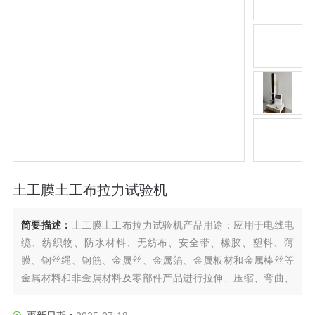
土工膜土工布拉力试验机
简要描述：
土工膜土工布拉力试验机产品用途：应用于电线电
缆、纺织物、防水材料、无纺布、安全带、橡胶、塑料、薄
膜、钢丝绳、钢筋、金属丝、金属箔、金属板材和金属棒丝等
金属材料和非金属材料及零部件产品进行拉伸、压缩、弯曲、
撕裂、90°剥离、180°剥离、剪切、粘合力、拔出力、延伸伸长
率等试验，以及一些产品的特殊力学性能试验。