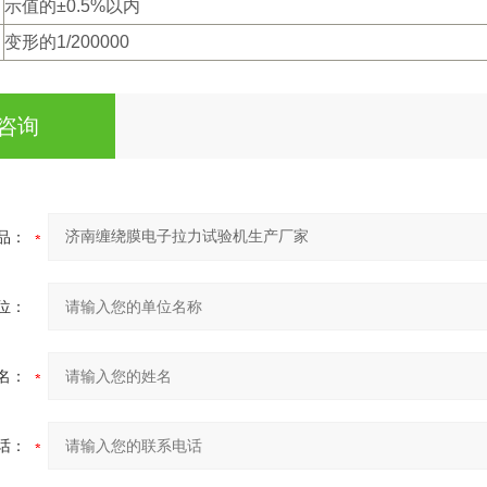
示值的
±0.5%
以内
变形的
1/200000
咨询
品：
位：
名：
话：