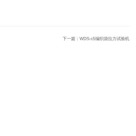
下一篇：
WDS-c5编织袋拉力试验机