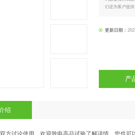
们还为客户提供
更新日期：
202
产
介绍
双方讨论使用，欢迎致电高品试验了解详情，您也可