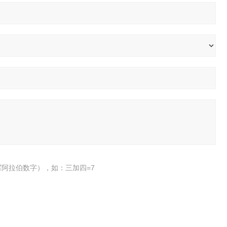
阿拉伯数字），如：三加四=7