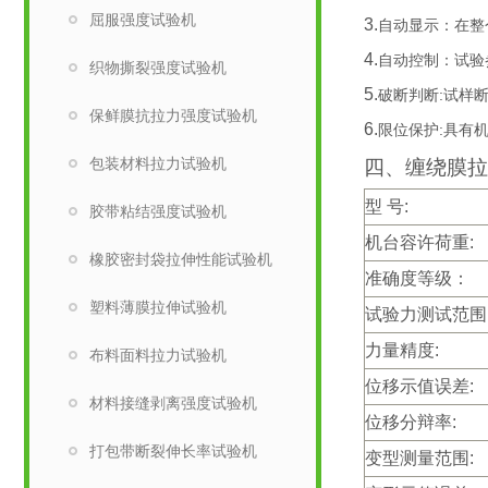
屈服强度试验机
3.
自动显示：在整
4.
自动控制：试验
织物撕裂强度试验机
5.
:
破断判断
试样
保鲜膜抗拉力强度试验机
6.
:
限位保护
具有
包装材料拉力试验机
四、
缠绕膜拉
型
号
:
胶带粘结强度试验机
机台容许荷重
:
橡胶密封袋拉伸性能试验机
准确度等级：
塑料薄膜拉伸试验机
试验力测试范围
力量精度
:
布料面料拉力试验机
位移示值误差
:
材料接缝剥离强度试验机
位移分辩率
:
打包带断裂伸长率试验机
变型测量范围
: