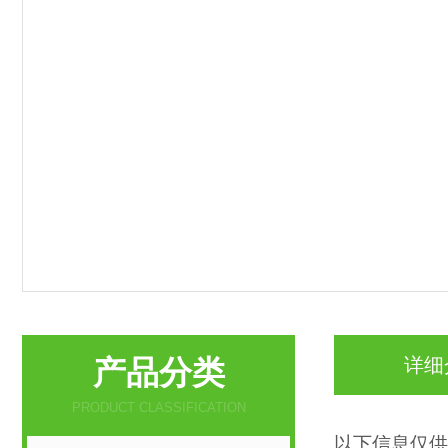
产品分类
详细
PRODUCT CLASSIFICATION
以下信息仅供