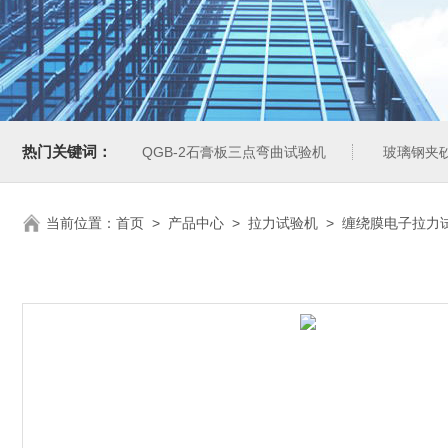
热门关键词：
QGB-2石膏板三点弯曲试验机
玻璃钢夹
当前位置：
首页
>
产品中心
>
拉力试验机
>
缠绕膜电子拉力