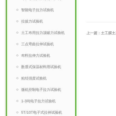
智能电子拉力试验机
拉拔力试验机
土工布用拉力顶破力试验机
上一篇：
土工膜土
三点弯曲拉伸试验机
布料拉伸力试验机
数显式保温材料用试验机
粘结强度试验机
微机控制电子拉力试验机
1-3吨电子拉力试验机
5T/10T电子式拉伸试验机