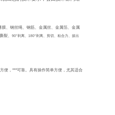
、薄膜、钢丝绳、钢筋、金属丝、金属箔、金属
撕裂、
90°
180°
剥离、
剥离、剪切、粘合力、拔出
方便，***可靠。具有操作简单方便，尤其适合