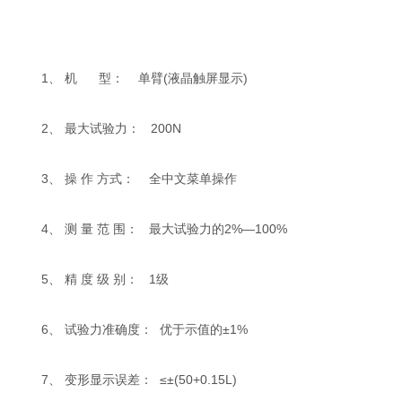
1、 机 型： 单臂(液晶触屏显示)
2、 最大试验力： 200N
3、 操 作 方式： 全中文菜单操作
4、 测 量 范 围： 最大试验力的2%—100%
5、 精 度 级 别： 1级
6、 试验力准确度： 优于示值的±1%
7、 变形显示误差： ≤±(50+0.15L)