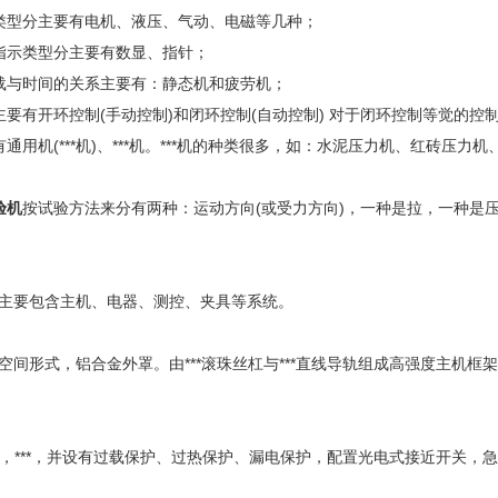
类型分主要有电机、液压、气动、电磁等几种；
指示类型分主要有数显、指针；
载与时间的关系主要有：静态机和疲劳机；
主要有开环控制(手动控制)和闭环控制(自动控制) 对于闭环控制等觉的
通用机(***机)、***机。***机的种类很多，如：水泥压力机、红砖
验机
按试验方法来分有两种：运动方向(或受力方向)，一种是拉，一种是
主要包含主机、电器、测控、夹具等系统。
空间形式，铝合金外罩。由***滚珠丝杠与***直线导轨组成高强度主机
器件，***，并设有过载保护、过热保护、漏电保护，配置光电式接近开关