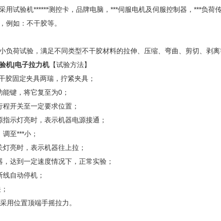
用试验机******测控卡，品牌电脑，***伺服电机及伺服控制器，***负
，例如：不干胶等。
小负荷试验，满足不同类型不干胶材料的拉伸、压缩、弯曲、剪切、剥离
验机
|电子拉力机
【试验方法】
不干胶固定夹具两瑞，拧紧夹具；
功能键，将它复至为0；
行程开关至一定要求位置；
源指示灯亮时，表示机器电源接通；
调至***小；
关灯亮时，表示机器往上拉；
器，达到一定速度情况下，正常实验；
断线自动停机；
关；
可采用位置顶端手摇拉力。