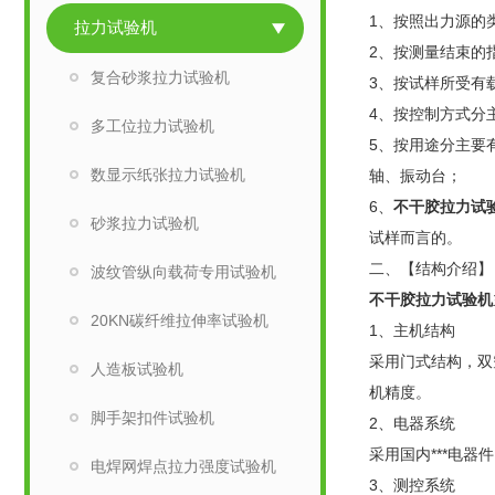
1、按照出力源的
拉力试验机
2、按测量结束的
复合砂浆拉力试验机
3、按试样所受有
4、按控制方式分
多工位拉力试验机
5、按用途分主要有
数显示纸张拉力试验机
轴、振动台；
6、
不干胶拉力试
砂浆拉力试验机
试样而言的。
二、【结构介绍】
波纹管纵向载荷专用试验机
不干胶拉力试验机
20KN碳纤维拉伸率试验机
1、主机结构
采用门式结构，双
人造板试验机
机精度。
脚手架扣件试验机
2、电器系统
采用国内***电
电焊网焊点拉力强度试验机
3、测控系统