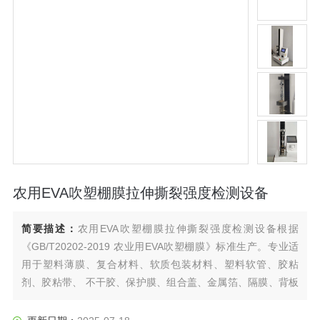
农用EVA吹塑棚膜拉伸撕裂强度检测设备
简要描述：
农用EVA吹塑棚膜拉伸撕裂强度检测设备根据
《GB/T20202-2019 农业用EVA吹塑棚膜》标准生产。专业适
用于塑料薄膜、复合材料、软质包装材料、塑料软管、胶粘
剂、胶粘带、 不干胶、保护膜、组合盖、金属箔、隔膜、背板
材料、无纺布、橡胶、纸张等产品的拉伸、剥离、变形、撕
裂、热封、粘合、 穿刺力、开启力、低速解卷力、拨开力等性