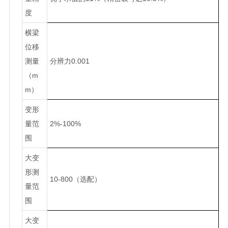
度
横梁
位移
测量
分辨力0.001
（m
m）
变形
量范
2%-100%
围
大变
形测
10-800（选配）
量范
围
大变