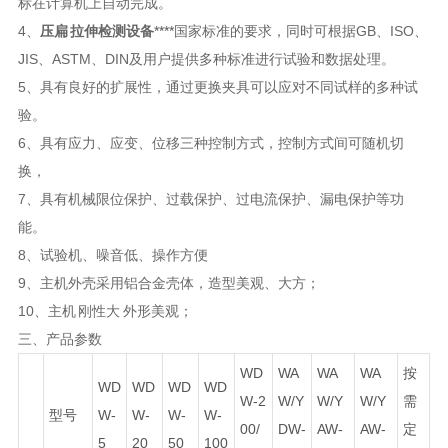
标在计算机上自动完成。
4、
压扁 拉伸检测设备
****
国家标准的要求，同时可根据GB、ISO、
JIS、ASTM、DIN及用户提供多种标准进行试验和数据处理。
5、具有良好的扩展性，通过更换夹具可以应对不同试样的多种试
验。
6、具有应力、应变、位移三种控制方式，控制方式间可随机切
换，
7、具有机械限位保护、过载保护、过电流保护、漏电保护等功
能。
8、试验机、噪音低、操作方便
9、主机外壳采用铝合金壳体，造型美观、大方；
10、主机 刚性大 外形美观；
三、产品参数
WD
WA
WA
WA
按
WD
WD
WD
WD
W-2
W/Y
W/Y
W/Y
需
型号
W-
W-
W-
W-
00/
DW-
AW-
AW-
定
5
20
50
100