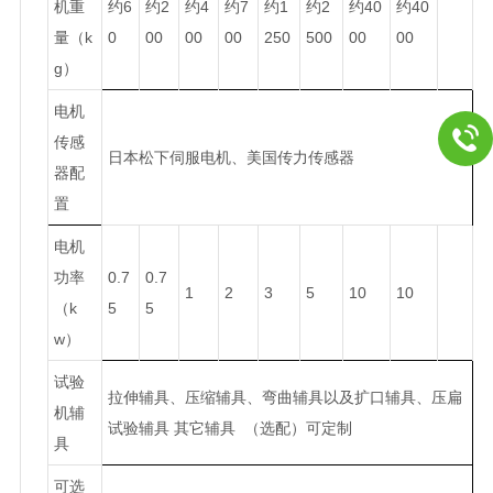
机重
约6
约2
约4
约7
约1
约2
约40
约40
量（k
0
00
00
00
250
500
00
00
g）
电机
传感
日本松下伺服电机、美国传力传感器
器配
置
电机
功率
0.7
0.7
1
2
3
5
10
10
（k
5
5
w）
试验
拉伸辅具、压缩辅具、弯曲辅具以及扩口辅具、压扁
机辅
试验辅具 其它辅具 （选配）可定制
具
可选