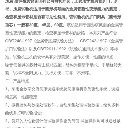
压扁 拉伸检测设备
由我公司研制开发，主要用于金属管扩口、扩
径、压扁试验机适用于圆形横截面的金属管塑性变形能力的测定，
检查和显示管材是否有可见性裂痕。该试验机的扩口附具（圆锥形
顶芯）一般有30度、45度、60度。
该机适用于圆形横截面的金属管
塑性变形能力的测定，检查和显示管材的缺陷，本系列产品符合
GB/T246-1997《金属管压扁试验方法》，GB/T242-1997《金属管
扩口试验法》以及GB/T2611-1992《试验机通用技术要求》等标
准。试验机主机的设计具有外形美观、操作方便、性能的特点，、
噪音低 辅具的设计与主机相匹配，结构为楔型平动式、手动旋转夹
紧，试样不受附加力。夹持方便、可靠、不滑移。
二、产品特点
1、采用全数字交流伺服调速系统及伺服电机作为驱动系统，调速
精度高、性能稳定
2、微机控制与数据处理软件，自动采集处理试验数据，绘制多种
曲线并打印试验报告;
3、良好的人性化设计使试验操作更为简便,试验操作均可以通过鼠