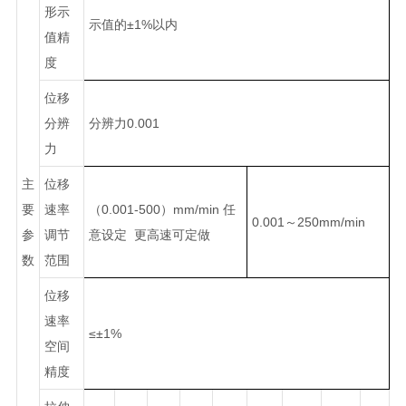
形示
示值的±1%以内
值精
度
位移
分辨
分辨力0.001
力
主
位移
要
速率
（0.001-500）mm/min 任
0.001～250mm/min
参
调节
意设定 更高速可定做
数
范围
位移
速率
≤±1%
空间
精度