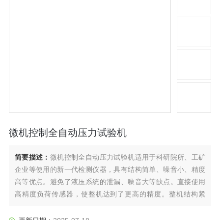
微机控制全自动压力试验机
简要描述：
微机控制全自动压力试验机适用于科研院所、工矿
企业等使用的新一代检测仪器，具有结构简单、噪音小、精度
高等优点。避免了液压系统的泄漏、噪音大等缺点。直接使用
高精度负荷传感器，使整机达到了更高的精度。整机结构紧
凑、便于维护，外观美观、精度高、功能全，是科研院所及水
泥、胶砂生产单位理想的测试仪器。