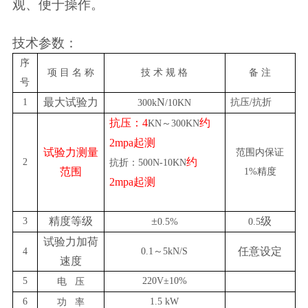
观、便于操作。
技术参数：
序
项
目
名
称
技
术
规
格
备
注
号
最大试验力
N
1
抗压
/
抗折
300k
/10KN
抗压：
4
约
KN
～
300KN
2mpa
起测
试验力测量
范围内保证
约
2
抗折：
500N-10KN
范围
1%
精度
2mpa
起测
精度等级
±
级
3
0.5
%
0.5
试验力加荷
任意设定
4
0.1
～
5kN/S
速度
5
220V
±
10%
电
压
6
1.5 kW
功
率