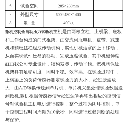
试验空间
×
6
285
260mm
外型尺寸
×
×
7
600
480
1400
8
400kg
重
量
主机是由两根立柱、上横梁、底板
微机控制全自动压力试验机
和工作台构成的门式框架。由交流伺服电机、皮带、减速
机和精密丝杠组成传动机构，实现机械活塞的上下移动，
从而实现试件压盘的移动。完成压缩试验。其中机械伸缩
缸由我公司专业设计，结构紧凑，传动平稳。该机构保证
机架具有足够刚度，同时平稳、效率高。在试验过程中，
上横梁上的负荷传感器测定试验力的大小， 经过滤波放
大，由
A/D
转换传送到单片机，单片机采集处理试验数据送
到微机
,
微机根据传感器信号经过运算再输出相应的控制信
号对试验机主机电机进行控制，整个过程为闭环控制，每
个控制过程时间周期为
10
毫秒。同时进行过载判断的处理
与保护。