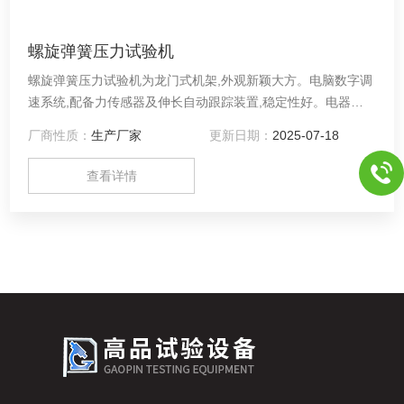
螺旋弹簧压力试验机
螺旋弹簧压力试验机为龙门式机架,外观新颖大方。电脑数字调
速系统,配备力传感器及伸长自动跟踪装置,稳定性好。电器采
用PC机和接口电路板进行数据的采集、保存、处理和打印试验
厂商性质：
生产厂家
更新日期：
2025-07-18
结果,可计算力、屈服力、平均剥离力、变形等一些材料底基本
物理性能参数。试验过程中,微机实时采集力值和变形信号,软
查看详情
件显示“力值—位移”曲线,试验结束后,自动计算,保存参数,并可
打印出用户所需要底报告形式