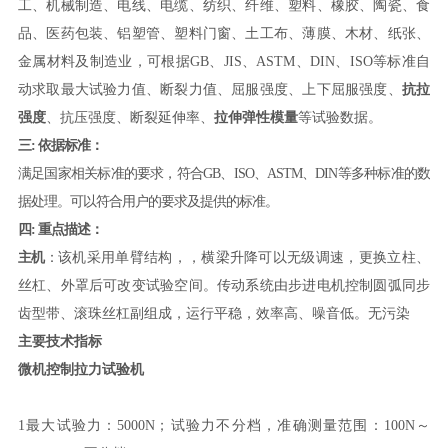
工、机械制造、电线、电缆、纺织、纤维、塑料、橡胶、陶瓷、食
品、医药包装、铝塑管、塑料门窗、土工布、薄膜、木材、纸张、
金属材料及制造业，可根据GB、JIS、ASTM、DIN、ISO等标准自
动求取最大试验力值、断裂力值、屈服强度、上下屈服强度、
抗拉
强度
、抗压强度、断裂延伸率、
拉伸弹性模量
等试验数据。
三: 依据标准：
满足国家相关标准的要求，符合GB、ISO、ASTM、DIN等多种标准的数
据处理。可以符合用户的要求及提供的标准。
四: 重点描述：
主机
：
该机采用单臂结构，，
横梁升降可以无级调速，更换立柱、
丝杠、外罩后可改变试验空间。传动系统由步进电机控制圆弧同步
齿型带、滚珠丝杠副组成，运行平稳，效率高、噪音低。无污染
主要技术指标
微机控制拉力试验机
1最大试验力：5000N；试验力不分档，准确测量范围：100N～